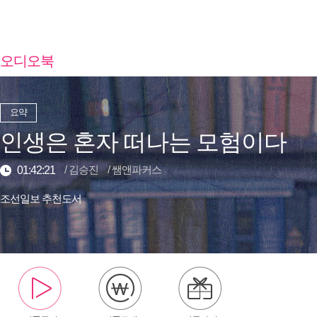
오디오북
요약
인생은 혼자 떠나는 모험이다
/
김승진
/
쌤앤파커스
01:42:21
조선일보 추천도서