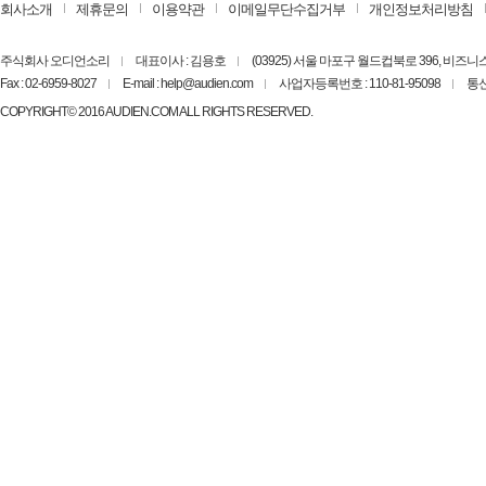
회사소개
제휴문의
이용약관
이메일무단수집거부
개인정보처리방침
주식회사 오디언소리
대표이사 : 김용호
(03925) 서울 마포구 월드컵북로 396, 비즈
Fax : 02-6959-8027
E-mail : help@audien.com
사업자등록번호 : 110-81-95098
통신
COPYRIGHT© 2016 AUDIEN.COM ALL RIGHTS RESERVED.