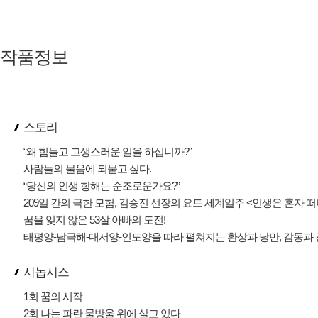
작품정보
스토리
“왜 힘들고 고생스러운 일을 하십니까?”
사람들의 물음에 되묻고 싶다.
“당신의 인생 항해는 순조로운가요?”
209일 간의 극한 모험, 김승진 선장의 요트 세계일주 <인생은 혼자 
꿈을 잊지 않은 53살 아빠의 도전!
태평양-남극해-대서양-인도양을 따라 펼쳐지는 환상과 낭만, 감동과 전
시놉시스
1회 꿈의 시작
2회 나는 파란 물방울 위에 살고 있다