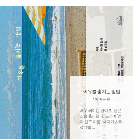
여유를 훔치는 방법
/ 헤이든 원
배우 헤이든 원이 첫 산문
집을 출간했다. 드라마 '엄
마 친구 아들', '세자가 사라
졌다'를 ...