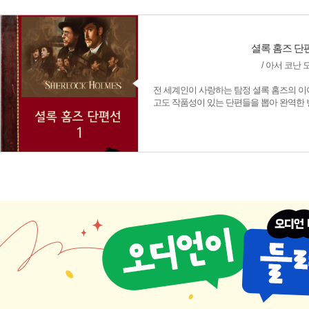
셜록 홈즈 단편
/ 아서 코난 
전 세계인이 사랑하는 탐정 셜록 홈즈의 이
고도 작품성이 있는 단편들을 뽑아 완역한