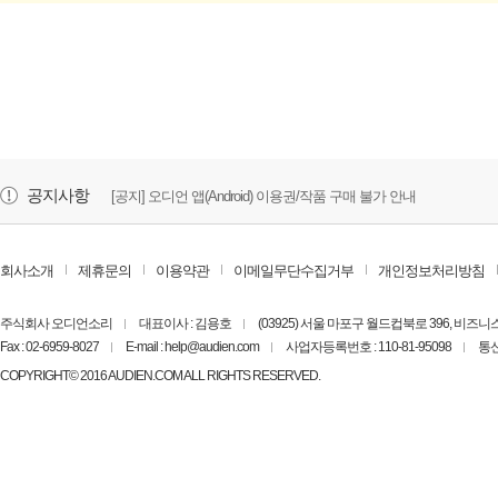
공지사항
[공지] 오디언 앱(Android) 이용권/작품 구매 불가 안내
회사소개
제휴문의
이용약관
이메일무단수집거부
개인정보처리방침
주식회사 오디언소리
대표이사 : 김용호
(03925) 서울 마포구 월드컵북로 396, 비즈
Fax : 02-6959-8027
E-mail : help@audien.com
사업자등록번호 : 110-81-95098
통신
COPYRIGHT© 2016 AUDIEN.COM ALL RIGHTS RESERVED.