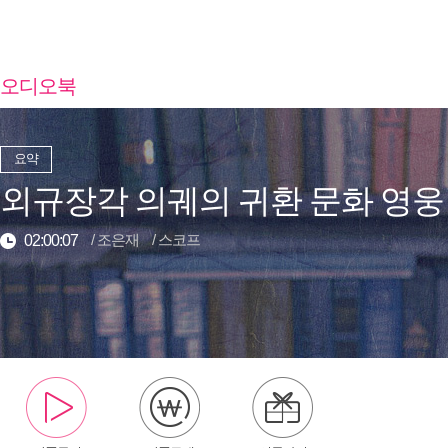
오디오북
요약
외규장각 의궤의 귀환 문화 영웅
/
조은재
/
스코프
02:00:07