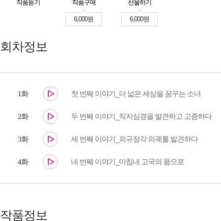
작품듣기
작품구매
선물하기
6,000원
6,000원
회차정보
첫 번째 이야기_더 넓은 세상을 꿈꾸는 소녀
1화
두 번째 이야기_직지심경을 발견하고 고증하다
2화
세 번째 이야기_외규장각 의궤를 발견하다
3화
네 번째 이야기_마침내 고국의 품으로
4화
작품정보