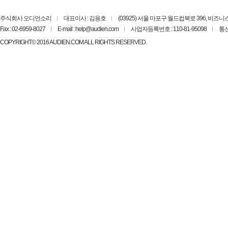
주식회사 오디언소리
대표이사 : 김용호
(03925) 서울 마포구 월드컵북로 396, 비즈
Fax : 02-6959-8027
E-mail : help@audien.com
사업자등록번호 : 110-81-95098
통신
COPYRIGHT© 2016 AUDIEN.COM ALL RIGHTS RESERVED.