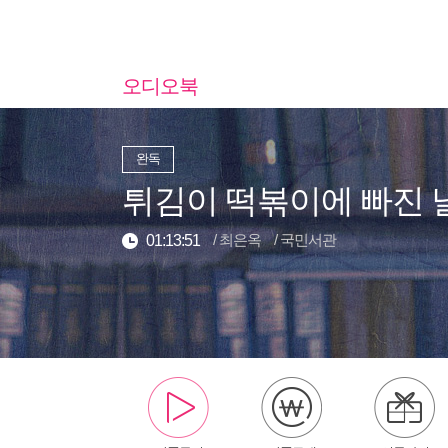
오디오북
완독
튀김이 떡볶이에 빠진 
/
최은옥
/
국민서관
01:13:51