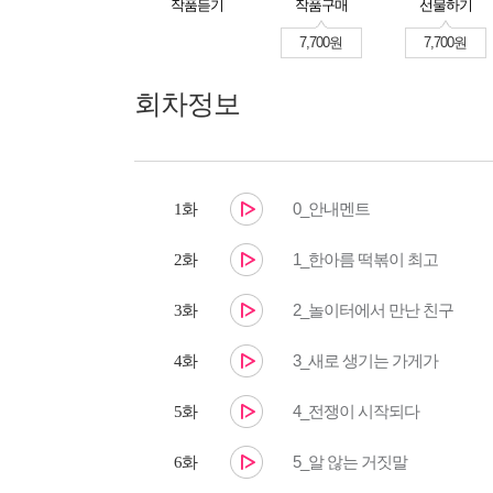
작품듣기
작품구매
선물하기
7,700원
7,700원
회차정보
0_안내멘트
1화
1_한아름 떡볶이 최고
2화
2_놀이터에서 만난 친구
3화
3_새로 생기는 가게가
4화
4_전쟁이 시작되다
5화
5_알 않는 거짓말
6화