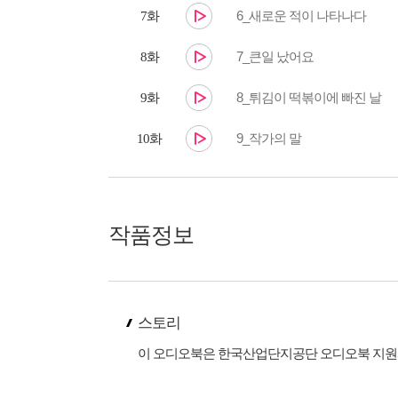
6_새로운 적이 나타나다
7화
7_큰일 났어요
8화
8_튀김이 떡볶이에 빠진 날
9화
9_작가의 말
10화
작품정보
스토리
이 오디오북은 한국산업단지공단 오디오북 지원