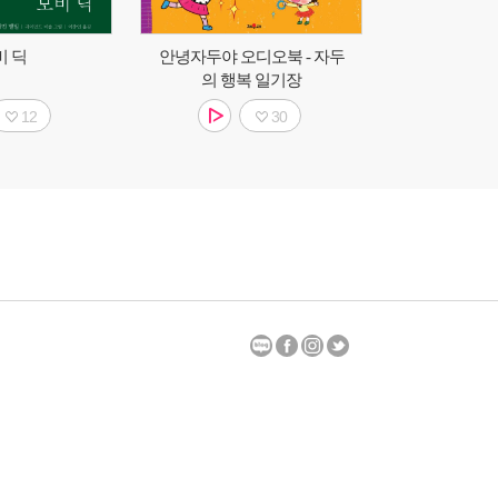
비 딕
안녕자두야 오디오북 - 자두
의 행복 일기장
12
30