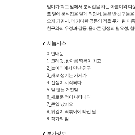
엄마가 학교 앞에서 분식집을 하는 아름이와 다운
로 옆에 분식집을 열게 되면서, 둘은 반 친구들
오게 되면서, 더 커다란 공동의 적을 두게 된 
친구와의 우정과 갈등, 올바른 경쟁의 필요성, 
시놉시스
0_안내문
1_크레딧, 한아름 떡볶이 최고
2_놀이터에서 만난 친구
3_새로 생기는 가게가
4_전쟁이 시작되다
5_알 않는 거짓말
6_새로운 적이 나타나다
7_큰일 났어요
8_튀김이 떡볶이에 빠진 날
9_작가의 말
부가정보