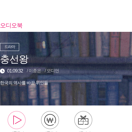
오디오북
드라마
충선왕
/
이종은
/
오디언
01:09:32
한국의 역사를 바꾼 위인들