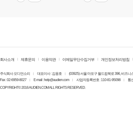
회사소개
제휴문의
이용약관
이메일무단수집거부
개인정보처리방침
주식회사 오디언소리
대표이사 : 김용호
(03925) 서울 마포구 월드컵북로 396, 비즈
Fax : 02-6959-8027
E-mail : help@audien.com
사업자등록번호 : 110-81-95098
통신
COPYRIGHT© 2016 AUDIEN.COM ALL RIGHTS RESERVED.