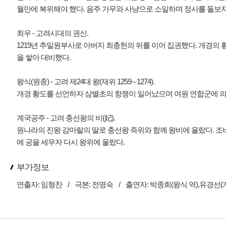
월만에 복위해야 했다. 음주 가무와 사냥으로 소일하며 정사를 돌보지 않
최우 - 고려시대의 권신.
1219년 추밀원부사로 아버지 최충헌의 뒤를 이어 집권했다. 개경의 
을 쌓아 대비했다.
왕식(원종) - 고려 제24대 왕(재위 1259∼1274).
개경 황도를 선언하자 삼별초의 항쟁이 일어났으며 여원 연합군에 의해
계국공주 - 고려 충선왕의 비(妃).
원나라의 진왕 감마랄의 딸로 충선왕 즉위와 함께 왕비에 올랐다. 
에 공을 세우자 다시 왕위에 올랐다.
부가정보
연출자:
임형찬
/
극본:
전명숙
/
출연자:
박종희(왕식 역),유경선(