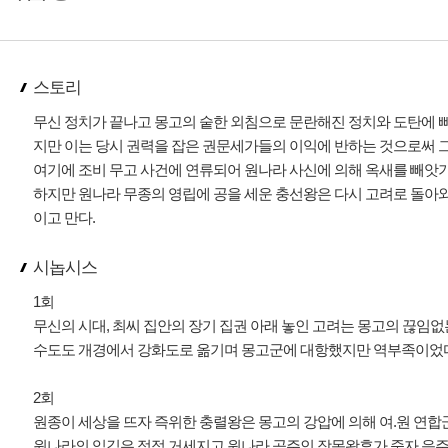
스토리
무신 정치가 끝나고 몽고의 숱한 외침으로 문란해진 정치와 도탄에 빠
지만 이는 당시 권력을 잡은 권문세가들의 이익에 반하는 것으로써 그
여기에 조비 무고 사건에 연류되어 원나라 사신에 의해 옥새를 빼앗
하지만 원나라 무종의 영립에 공을 세운 충선왕은 다시 고려로 돌아와
이고 만다.
시놉시스
1회
무신의 시대, 최씨 집안의 장기 집권 아래 놓인 고려는 몽고의 끊임없
수도도 개경에서 강화도로 옮기며 몽고군에 대항했지만 역부족이었다.
2회
원종이 세상을 뜨자 즉위한 충렬왕은 몽고의 강압에 의해 여.원 연합
원나라의 입김은 점점 거세지고 원나라 공주인 장목왕후가 죽자 음주