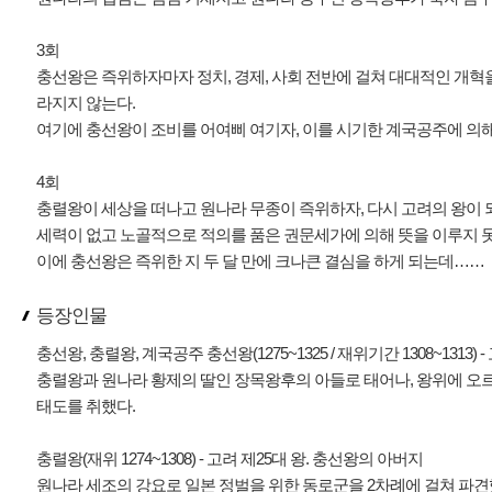
3회
충선왕은 즉위하자마자 정치, 경제, 사회 전반에 걸쳐 대대적인 개혁
라지지 않는다.
여기에 충선왕이 조비를 어여삐 여기자, 이를 시기한 계국공주에 의해
4회
충렬왕이 세상을 떠나고 원나라 무종이 즉위하자, 다시 고려의 왕이
세력이 없고 노골적으로 적의를 품은 권문세가에 의해 뜻을 이루지 못
이에 충선왕은 즉위한 지 두 달 만에 크나큰 결심을 하게 되는데……
등장인물
충선왕, 충렬왕, 계국공주 충선왕(1275~1325 / 재위기간 1308~1313) -
충렬왕과 원나라 황제의 딸인 장목왕후의 아들로 태어나, 왕위에 
태도를 취했다.
충렬왕(재위 1274~1308) - 고려 제25대 왕. 충선왕의 아버지
원나라 세조의 강요로 일본 정벌을 위한 동로군을 2차례에 걸쳐 파견