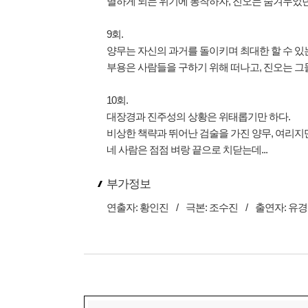
멸하게 되는 위기에 봉착하자, 진오는 숨겨두었던 
9회.
양무는 자신의 과거를 돌이키며 최대한 할 수 있
부용은 사람들을 구하기 위해 떠나고, 진오는 그들
10회.
대장경과 진주성의 상황은 위태롭기만 하다.
비상한 책략과 뛰어난 검술을 가진 양무, 여리지
네 사람은 점점 벼랑 끝으로 치닫는데...
부가정보
연출자:
황인진
/
극본:
조수진
/
출연자:
유경