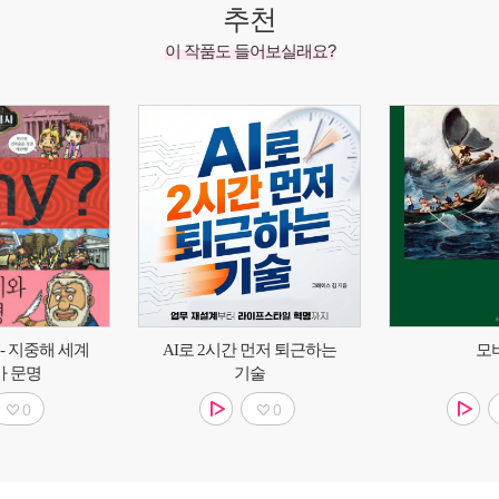
추천
이 작품도 들어보실래요?
 - 지중해 세계
AI로 2시간 먼저 퇴근하는
모
마 문명
기술
0
0