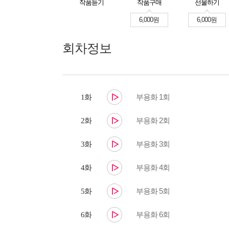
작품듣기
작품구매
선물하기
6,000원
6,000원
회차정보
부용화 1회
1화
부용화 2회
2화
부용화 3회
3화
부용화 4회
4화
부용화 5회
5화
부용화 6회
6화