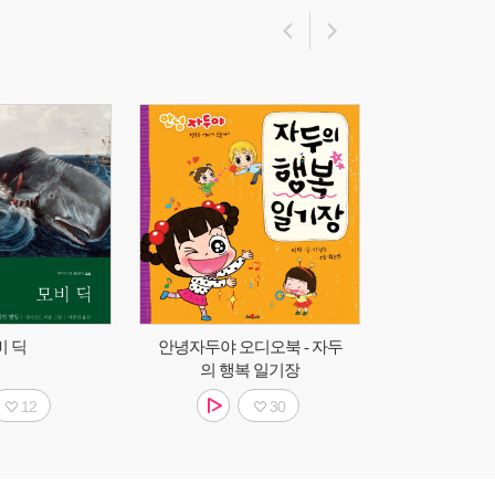
비 딕
안녕자두야 오디오북 - 자두
의 행복 일기장
12
30