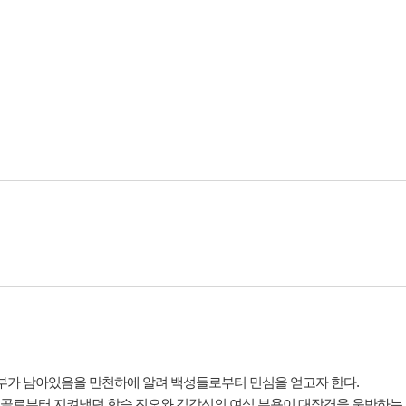
일부가 남아있음을 만천하에 알려 백성들로부터 민심을 얻고자 한다.
 몽골로부터 지켜냈던 학승 진오와 김강신의 여식 부용이 대장경을 운반하는