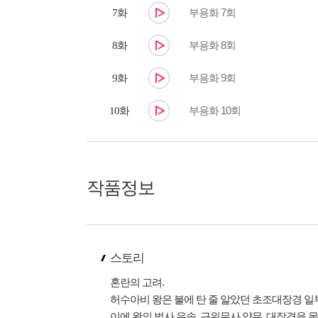
부용화 7회
7화
부용화 8회
8화
부용화 9회
9화
부용화 10회
10화
작품정보
스토리
혼란의 고려.
허수아비 왕은 불에 탄 줄 알았던 초조대장경 
이에 왕의 법사 우송, 근위무사 양무, 대장경을