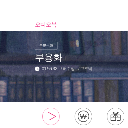
오디오북
부분극화
부용화
/
허수정
/
고즈넉
01:56:32