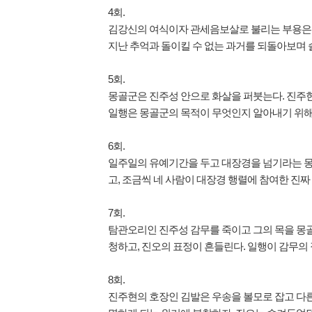
4회.
김강신의 여식이자 관세음보살로 불리는 부용은 
지난 추억과 돌이킬 수 없는 과거를 되돌아보며 슬
5회.
몽골군은 진주성 안으로 화살을 퍼붓는다. 진주현
일행은 몽골군의 목적이 무엇인지 알아내기 위해
6회.
일주일의 유예기간을 두고 대장경을 넘기라는 몽
고, 조금씩 네 사람이 대장경 행렬에 참여한 진짜
7회.
탐관오리인 진주성 감무를 죽이고 그의 목을 몽골
청하고, 진오의 표정이 흔들린다. 일행이 감무의 
8회.
진주현의 호장인 김발은 우송을 볼모로 잡고 다른 