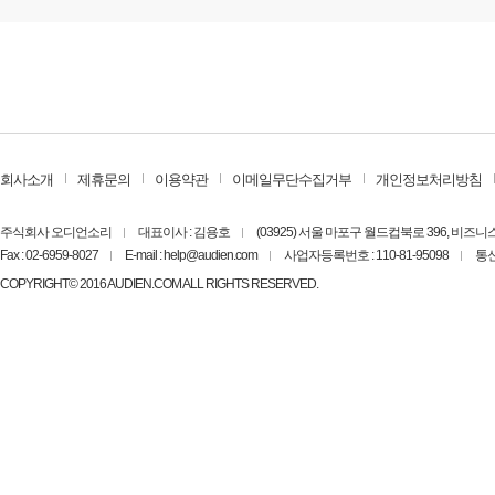
회사소개
제휴문의
이용약관
이메일무단수집거부
개인정보처리방침
주식회사 오디언소리
대표이사 : 김용호
(03925) 서울 마포구 월드컵북로 396, 비즈
Fax : 02-6959-8027
E-mail : help@audien.com
사업자등록번호 : 110-81-95098
통신
COPYRIGHT© 2016 AUDIEN.COM ALL RIGHTS RESERVED.