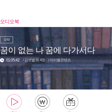
오디오북
요약
꿈이 없는 나 꿈에 다가서다
/
김샛별 외 4명
/
아이웰콘텐츠
01:05:42