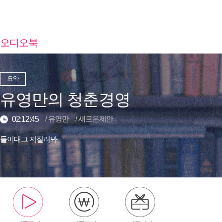
오디오북
요약
유영만의 청춘경영
/
유영만
/
새로운제안
02:12:45
들이대고 저질러봐