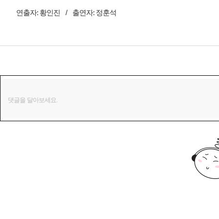
연출자:
황인진
/
출연자:
정훈석