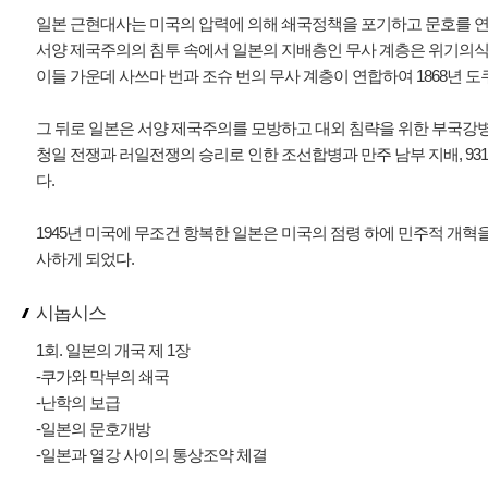
일본 근현대사는 미국의 압력에 의해 쇄국정책을 포기하고 문호를 연 
서양 제국주의의 침투 속에서 일본의 지배층인 무사 계층은 위기의식
이들 가운데 사쓰마 번과 조슈 번의 무사 계층이 연합하여 1868년 
그 뒤로 일본은 서양 제국주의를 모방하고 대외 침략을 위한 부국강병
청일 전쟁과 러일전쟁의 승리로 인한 조선합병과 만주 남부 지배, 931
다.
1945년 미국에 무조건 항복한 일본은 미국의 점령 하에 민주적 개혁
사하게 되었다.
시놉시스
1회. 일본의 개국 제 1장
-쿠가와 막부의 쇄국
-난학의 보급
-일본의 문호개방
-일본과 열강 사이의 통상조약 체결