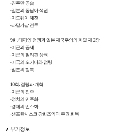
-진주만 공습
-일본의 동남아 석권
-미드웨이 해전
-과달카날 전투
9회. 태평양 전쟁과 일본 제국주의의 파멸 제 2장
-미군의 공세
-미군의 필리핀 상륙
-미국의 오키나와 점령
-일본의 항복
10회. 점령과 개혁
-미군의 진주
-정치의 민주화
-경제의 민주화
-샌프란시스코 강화조약과 주권 회복
부가정보