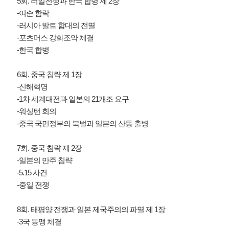
5회. 러일전쟁과 한국 합병 제 2장
-여순 함락
-러시아 발트 함대의 전멸
-포츠머스 강화조약 체결
-한국 합병
6회. 중국 침략 제 1장
-신해혁명
-1차 세계대전과 일본의 21개조 요구
-워싱턴 회의
-중국 국민정부의 북벌과 일본의 산동 출병
7회. 중국 침략 제 2장
-일본의 만주 침략
-5.15 사건
-중일 전쟁
8회. 태평양 전쟁과 일본 제국주의의 파멸 제 1장
-3국 동맹 체결