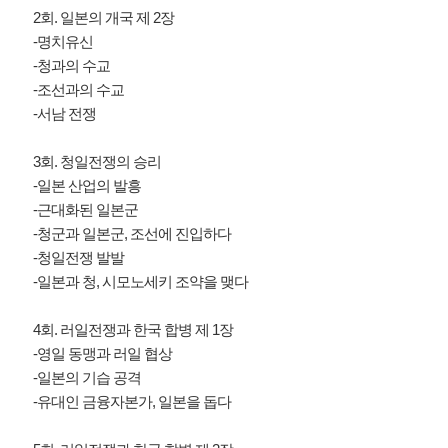
2회. 일본의 개국 제 2장
-명치유신
-청과의 수교
-조선과의 수교
-서남 전쟁
3회. 청일전쟁의 승리
-일본 산업의 발흥
-근대화된 일본군
-청군과 일본군, 조선에 진입하다
-청일전쟁 발발
-일본과 청, 시모노세키 조약을 맺다
4회. 러일전쟁과 한국 합병 제 1장
-영일 동맹과 러일 협상
-일본의 기습 공격
-유대인 금융자본가, 일본을 돕다