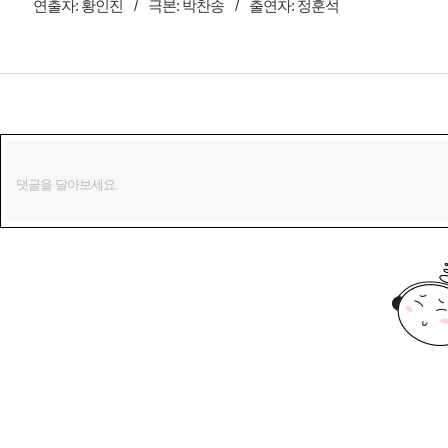
연출자:
황인진
/
극본:
박찬송
/
출연자:
정훈석