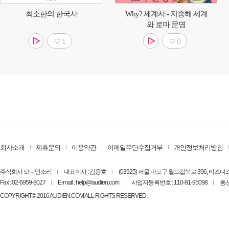
최소한의 한국사
Why? 세계사 - 지중해 세계
와 로마 문명
1
0
회사소개
제휴문의
이용약관
이메일무단수집거부
개인정보처리방침
주식회사 오디언소리
대표이사 : 김용호
(03925) 서울 마포구 월드컵북로 396, 비즈
Fax : 02-6959-8027
E-mail : help@audien.com
사업자등록번호 : 110-81-95098
통신
COPYRIGHT© 2016 AUDIEN.COM ALL RIGHTS RESERVED.