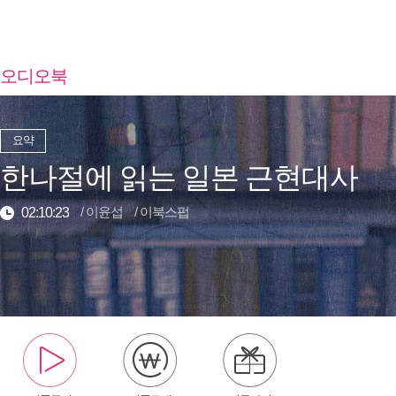
오디오북
요약
한나절에 읽는 일본 근현대사
/
이윤섭
/
이북스펍
02:10:23