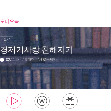
오디오북
요약
경제기사랑 친해지기
/
류대현
/
새로운제안
02:11:58