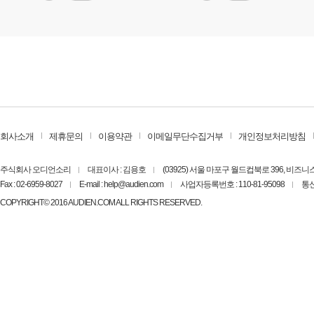
회사소개
제휴문의
이용약관
이메일무단수집거부
개인정보처리방침
주식회사 오디언소리
대표이사 : 김용호
(03925) 서울 마포구 월드컵북로 396, 비즈
Fax : 02-6959-8027
E-mail : help@audien.com
사업자등록번호 : 110-81-95098
통신
COPYRIGHT© 2016 AUDIEN.COM ALL RIGHTS RESERVED.